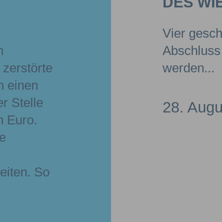
DES WI
Vier gesc
n
Abschluss 
zerstörte
werden
h einen
r Stelle
28. Augu
n Euro.
te
eiten. So