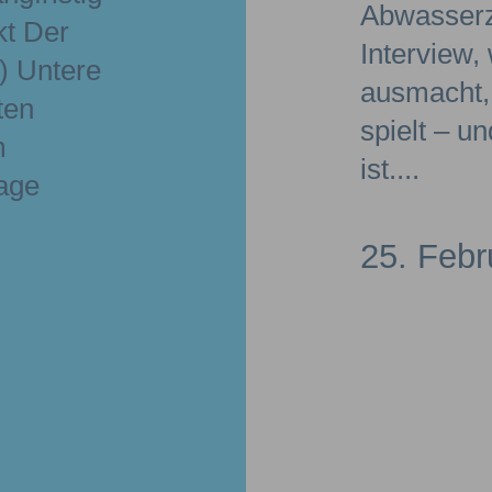
Abwasserz
kt Der
Interview,
 Untere
ausmacht,
ten
spielt – u
m
ist.
age
25. Febr