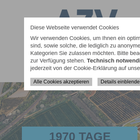
zum
zur
zur
Seiteninhalt
Navigation
Fußzeile
springen
springen
springen
Diese Webseite verwendet Cookies
Wir verwenden Cookies, um Ihnen ein optima
sind, sowie solche, die lediglich zu anony
Kategorien Sie zulassen möchten. Bitte beac
zur Verfügung stehen.
Technisch notwend
jederzeit von der Cookie-Erklärung auf uns
AKTUELLES
WIEDERAUFBAU
ÜB
Alle Cookies akzeptieren
Details einblend
1970 TAGE