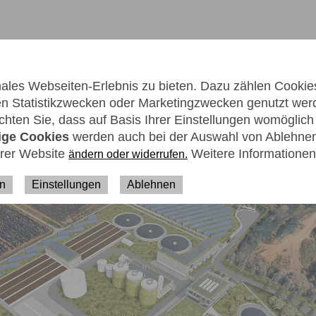
les Webseiten-Erlebnis zu bieten. Dazu zählen Cookies,
men Statistikzwecken oder Marketingzwecken genutzt wer
hten Sie, dass auf Basis Ihrer Einstellungen womöglich n
ige Cookies
werden auch bei der Auswahl von Ablehnen 
erer Website
Weitere Informationen
ändern oder widerrufen.
ER UNS
KARRIERE
KONTAKT
en
Einstellungen
Ablehnen