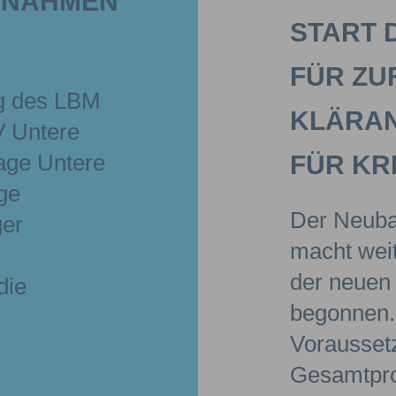
NAHMEN G
START 
FÜR ZU
g des LBM
KLÄRAN
 Untere
age Untere
FÜR KR
ige
Der Neuba
ger
macht weit
der neuen 
die
begonnen. 
Vorausset
Gesamtpro