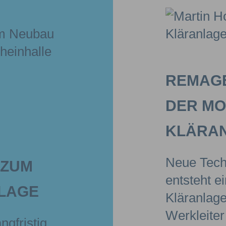
REMAGE
DER M
KLÄRA
Neue Tech
 ZUM
entsteht e
LAGE
Kläranlag
Werkleiter
ngfristig