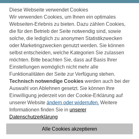
zum
zur
zur
1971 TAGE
BIS ZUR INBETRIEBNAHME
Diese Webseite verwendet Cookies
Seiteninhalt
Navigation
Fußzeile
Wir verwenden Cookies, um Ihnen ein optimales
springen
springen
springen
Webseiten-Erlebnis zu bieten. Dazu zählen Cookies,
die für den Betrieb der Seite notwendig sind, sowie
solche, die lediglich zu anonymen Statistikzwecken
oder Marketingzwecken genutzt werden. Sie können
DATENSCHUTZERKLÄRUNG
selbst entscheiden, welche Kategorien Sie zulassen
möchten. Bitte beachten Sie, dass auf Basis Ihrer
Einstellungen womöglich nicht mehr alle
1. Datenschutz auf einem Blick
Funktionalitäten der Seite zur Verfügung stehen.
Technisch notwendige Cookies
werden auch bei der
Allgemeine Hinweise
Auswahl von Ablehnen gesetzt. Sie können Ihre
Die folgenden Hinweise geben einen einfachen
Einwilligung jederzeit von der Cookie-Erklärung auf
Überblick darüber, was mit Ihren
unserer Website
ändern oder widerrufen.
Weitere
personenbezogenen Daten passiert, wenn Sie
Informationen finden Sie in
unserer
diese Website besuchen. Personenbezogene
Datenschutzerklärung
Daten sind alle Daten, mit denen Sie persönlich
identifiziert werden können. Ausführliche
Alle Cookies akzeptieren
Informationen zum Thema Datenschutz