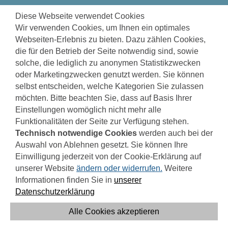
zum
zur
zur
1970 TAGE
BIS ZUR INBETRIEBNAHME
Diese Webseite verwendet Cookies
Seiteninhalt
Navigation
Fußzeile
Wir verwenden Cookies, um Ihnen ein optimales
springen
springen
springen
Webseiten-Erlebnis zu bieten. Dazu zählen Cookies,
die für den Betrieb der Seite notwendig sind, sowie
solche, die lediglich zu anonymen Statistikzwecken
oder Marketingzwecken genutzt werden. Sie können
WIEDERAUFBAU
selbst entscheiden, welche Kategorien Sie zulassen
möchten. Bitte beachten Sie, dass auf Basis Ihrer
Einstellungen womöglich nicht mehr alle
Nach nur 4 Monaten bereits geregelter
Funktionalitäten der Seite zur Verfügung stehen.
Provisoriumsbetrieb
Technisch notwendige Cookies
werden auch bei der
Auswahl von Ablehnen gesetzt. Sie können Ihre
Die Kläranlage Untere Ahr mit einer Ausbaugröße
Einwilligung jederzeit von der Cookie-Erklärung auf
für 115.000 Einwohnerwerte, einem großen
unserer Website
ändern oder widerrufen.
Weitere
Einzugsgebiet und vielen angeschlossenen
Informationen finden Sie in
unserer
Kommunen ist die größte im gesamten Ahrtal. Bei
Datenschutzerklärung
der Flutkatastrophe am 14./15. Juli 2021 wurden
Maschinen und technische Ausrüstung völlig
Alle Cookies akzeptieren
zerstört, faktisch stand nur noch der Rohbau.