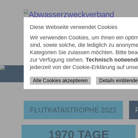
zum
zur
zur
Seiteninhalt
Navigation
Fußzeile
springen
springen
springen
Diese Webseite verwendet Cookies
Wir verwenden Cookies, um Ihnen ein optima
sind, sowie solche, die lediglich zu anony
Kategorien Sie zulassen möchten. Bitte beac
AKTUELLES
WIEDERAUFBAU
ÜB
zur Verfügung stehen.
Technisch notwend
jederzeit von der Cookie-Erklärung auf uns
Alle Cookies akzeptieren
Details einblend
FLUTKATASTROPHE 2021
1970 TAGE