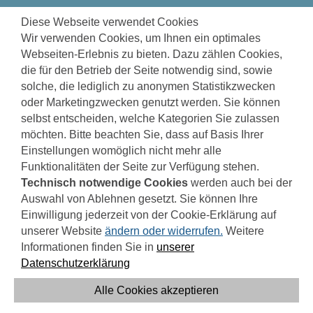
zum
zur
zur
1971 TAGE
BIS ZUR INBETRIEBNAHME
Diese Webseite verwendet Cookies
Seiteninhalt
Navigation
Fußzeile
Wir verwenden Cookies, um Ihnen ein optimales
springen
springen
springen
Webseiten-Erlebnis zu bieten. Dazu zählen Cookies,
die für den Betrieb der Seite notwendig sind, sowie
solche, die lediglich zu anonymen Statistikzwecken
oder Marketingzwecken genutzt werden. Sie können
FLUTKATASTROPHE 2021
selbst entscheiden, welche Kategorien Sie zulassen
möchten. Bitte beachten Sie, dass auf Basis Ihrer
Einstellungen womöglich nicht mehr alle
PROVISORISCHER BETRIEB KA SINZIG
Funktionalitäten der Seite zur Verfügung stehen.
Technisch notwendige Cookies
werden auch bei der
WIEDERAUFBAU SAMMLER
Auswahl von Ablehnen gesetzt. Sie können Ihre
Einwilligung jederzeit von der Cookie-Erklärung auf
unserer Website
ändern oder widerrufen.
Weitere
Informationen finden Sie in
unserer
WIEDERAUFBAU SAMMLER
Datenschutzerklärung
Alle Cookies akzeptieren