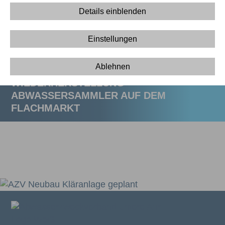
Details einblenden
DÜKERBAU AHRQUERUNG SINZIG OST
Einstellungen
SAMMLERVORVERLEGUNG
AHRTORPLATZ IN AHRWEILER
Ablehnen
WIEDERHERSTELLUNG
ABWASSERSAMMLER AUF DEM
FLACHMARKT