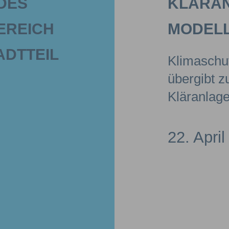
S A
KLÄRAN
REICH D
MODEL
TTEIL A
Klimaschut
übergibt 
Kläranlage
22. Apri