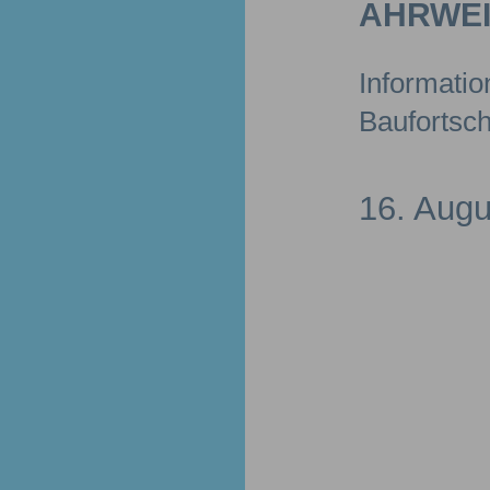
HRWEIL
Informatio
Baufortschr
16. Augu