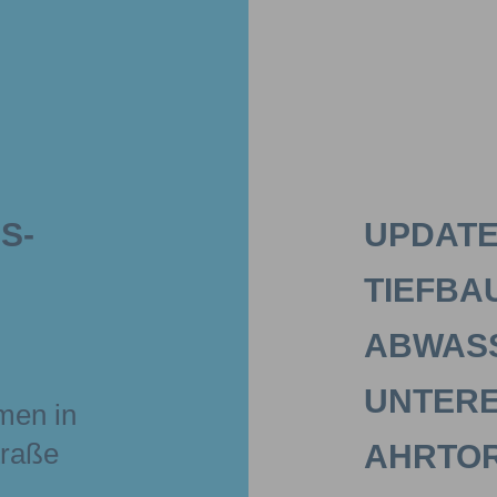
S-
UPDATE
TIEFBA
BWASS
NTERE 
men in
traße
HRTOR I