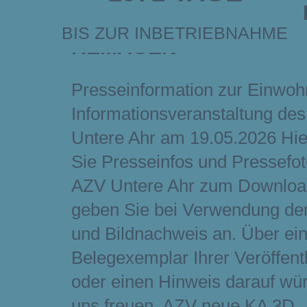
NEUBAU DER KLÄRAN
BIS ZUR INBETRIEBNAHME
REMAGEN
Presseinformation zur Einwoh
Informationsveranstaltung de
Untere Ahr am 19.05.2026 Hie
Sie Presseinfos und Pressefo
AZV Untere Ahr zum Download
geben Sie bei Verwendung de
und Bildnachweis an. Über ei
Belegexemplar Ihrer Veröffent
oder einen Hinweis darauf wü
uns freuen. AZV neue KA 3D