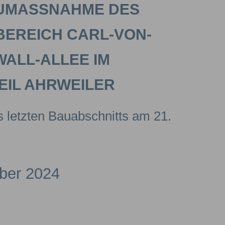
UMASSNAHME DES A
BEREICH CARL-VON-E
LL-ALLEE IM S
IL AHRWEILER
 letzten Bauabschnitts am 21.
ber 2024