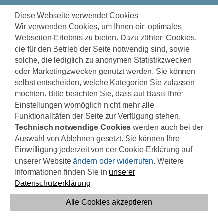
zum
zur
zur
1972 TAGE
BIS ZUR INBETRIEBNAHME
Diese Webseite verwendet Cookies
Seiteninhalt
Navigation
Fußzeile
Wir verwenden Cookies, um Ihnen ein optimales
springen
springen
springen
Webseiten-Erlebnis zu bieten. Dazu zählen Cookies,
die für den Betrieb der Seite notwendig sind, sowie
solche, die lediglich zu anonymen Statistikzwecken
oder Marketingzwecken genutzt werden. Sie können
LISCHWÉ, BERND
selbst entscheiden, welche Kategorien Sie zulassen
möchten. Bitte beachten Sie, dass auf Basis Ihrer
Einstellungen womöglich nicht mehr alle
Funktionalitäten der Seite zur Verfügung stehen.
Technisch notwendige Cookies
werden auch bei der
Auswahl von Ablehnen gesetzt. Sie können Ihre
Einwilligung jederzeit von der Cookie-Erklärung auf
unserer Website
ändern oder widerrufen.
Weitere
Kaufmännische Werkleitung
Informationen finden Sie in
unserer
Datenschutzerklärung
Telefon: 02642 9826-0
Alle Cookies akzeptieren
Email: bernd.lischwe@azv-untere-ahr.de