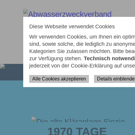
zum
zur
zur
Seiteninhalt
Navigation
Fußzeile
springen
springen
springen
Diese Webseite verwendet Cookies
Wir verwenden Cookies, um Ihnen ein optima
sind, sowie solche, die lediglich zu anony
Kategorien Sie zulassen möchten. Bitte beac
AKTUELLES
WIEDERAUFBAU
ÜB
zur Verfügung stehen.
Technisch notwend
jederzeit von der Cookie-Erklärung auf uns
Alle Cookies akzeptieren
Details einblend
1970 TAGE