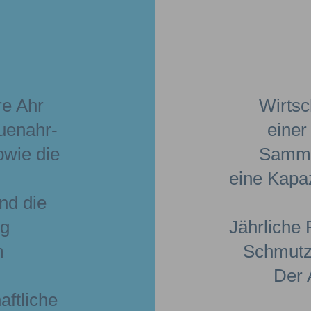
e Ahr
Wirtsc
uenahr-
einer
owie die
Sammle
eine Kapa
nd die
ig
Jährliche 
m
Schmutz
Der 
aftliche