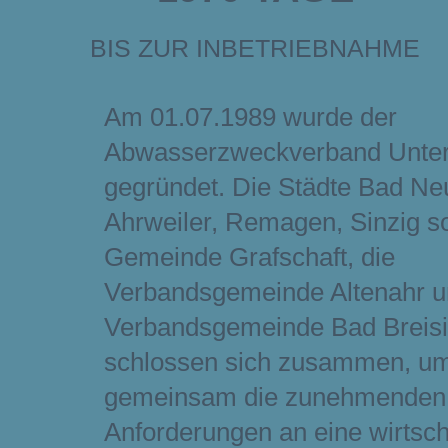
DER AZV UNTERE AHR
BIS ZUR INBETRIEBNAHME
Am 01.07.1989 wurde der
Abwasserzweckverband Unter
gegründet. Die Städte Bad Ne
Ahrweiler, Remagen, Sinzig s
Gemeinde Grafschaft, die
Verbandsgemeinde Altenahr u
Verbandsgemeinde Bad Breis
schlossen sich zusammen, u
gemeinsam die zunehmenden
Anforderungen an eine wirtsch