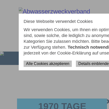
zum
zur
zur
Seiteninhalt
Navigation
Fußzeile
springen
springen
springen
Diese Webseite verwendet Cookies
Wir verwenden Cookies, um Ihnen ein optima
sind, sowie solche, die lediglich zu anony
Kategorien Sie zulassen möchten. Bitte beac
AKTUELLES
WIEDERAUFBAU
ÜB
zur Verfügung stehen.
Technisch notwend
jederzeit von der Cookie-Erklärung auf uns
Alle Cookies akzeptieren
Details einblend
1970 TAGE