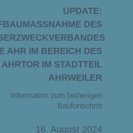
UPDATE:
EFBAUMASSNAHME DES A
ERZWECKVERBANDES U
AHR IM BEREICH DES A
HRTOR IM STADTTEIL A
HRWEILER
Information zum bisherigen
Baufortschritt
16. August 2024