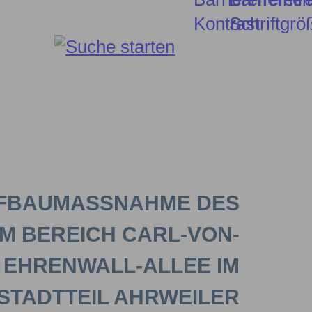
EFBAUMASSNAHME DES A
M BEREICH CARL-VON-E
HRENWALL-ALLEE IM S
TADTTEIL AHRWEILER