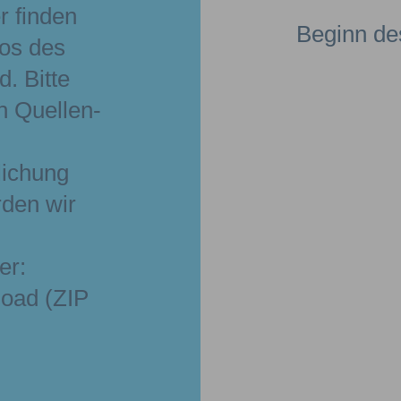
r finden
Beginn de
tos des
. Bitte
n Quellen-
n
lichung
rden wir
er:
load (ZIP