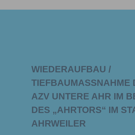
WIEDERAUFBAU /
TIEFBAUMASSNAHME DE
ZV UNTERE AHR IM BE
ES „AHRTORS“ IM STAD
HRWEILER