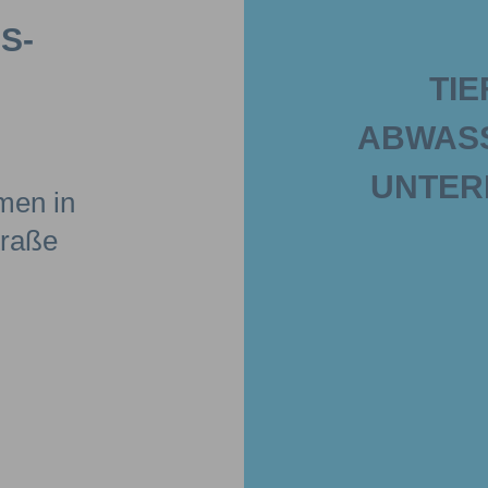
S-
TI
BWASS
NTERE 
men in
traße