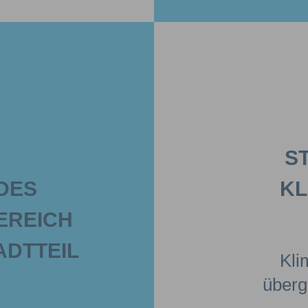
S
S A
KL
REICH D
TTEIL A
Kli
überg